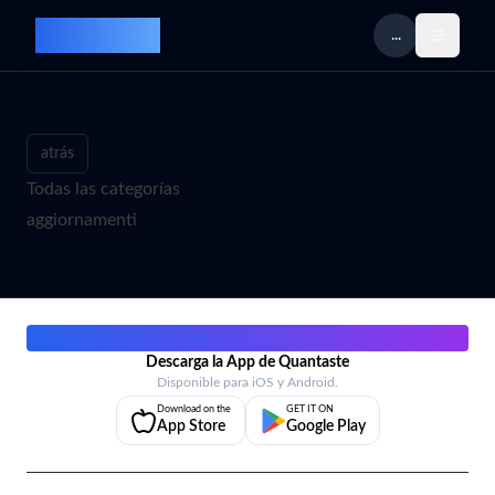
Quantaste
...
atrás
Todas las categorías
aggiornamenti
Trabaja con nosotros
→
Descarga la App de Quantaste
Disponible para iOS y Android.
Download on the
GET IT ON
App Store
Google Play