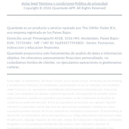
Aviso legal
·
Términos y condiciones
·
Política de privacidad
Copyright ©
2026
Quantaste APP. All Rights Reserved
Informacion legal
Quantaste es un producto y servicio operado por The 10Min Trader B.V.,
una empresa registrada en los Paises Bajos.
Domicilio social: Prinsengracht 401B, 1016 HM, Amsterdam, Paises Bajos ·
KVK: 72735481 · NIF / VAT ID: NL854377591B01 · Sector: Formacion,
instruccion y educacion financiera
Quantaste proporciona solo herramientas de analisis de datos e informacion
objetiva. No ofrecemos asesoramiento financiero personalizado, no
custodiamos fondos de clientes, no ejecutamos operaciones ni gestionamos
carteras.
Aviso legal: el rendimiento del Smart Quant Score puede incluir resultados de backtesting
y simulaciones historicas. El rendimiento backtesteado no es un indicador de resultados
reales futuros y no representa rentabilidades efectivamente obtenidas por inversores
reales. Los resultados se calculan mediante aplicacion retrospectiva de modelos sobre
datos historicos, basada en supuestos que pueden no ser totalmente verificables en
condiciones reales de mercado. Entre los supuestos se incluyen, por ejemplo, liquidez
suficiente y capacidad real de ejecutar las operaciones modeladas. Cambios en estos
supuestos pueden afectar de forma material los resultados presentados. El backtesting se
desarrolla con el beneficio de la retrospectiva y no refleja plenamente restricciones reales
de ejecucion, slippage, impacto de mercado, costes de transaccion, impuestos, comisiones
de gestion ni circunstancias individuales del usuario, salvo indicacion expresa. El
rendimiento real puede diferir de forma significativa del rendimiento simulado. Esta